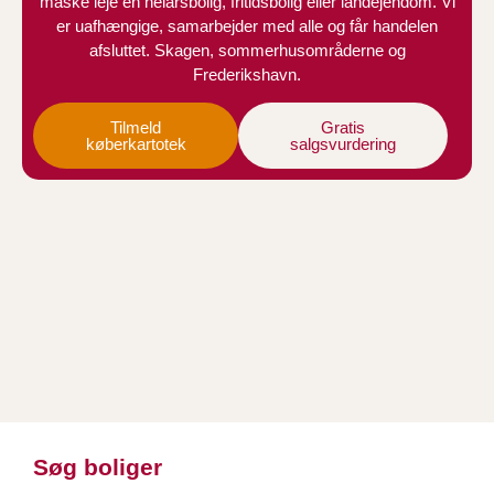
måske leje en helårsbolig, fritidsbolig eller landejendom. Vi
er uafhængige, samarbejder med alle og får handelen
afsluttet. Skagen, sommerhusområderne og
Frederikshavn.
Tilmeld
Gratis
køberkartotek
salgsvurdering
Søg boliger