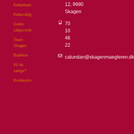
12, 9990
Køberkartotek
Skagen
Køberrådgivning
70
Gratis
salgsvurdering
10
46
Team
22
Skagen
Butikker
calundan@skagenmaegleren.dk
Vil du
sælge?
Kundeunivers