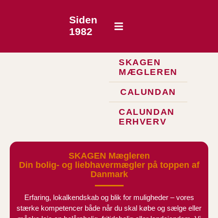
Siden
1982
SKAGEN
MÆGLEREN
CALUNDAN
CALUNDAN
ERHVERV
SKAGEN Mægleren
Din bolig- og liebhavermægler på toppen af
Danmark
Erfaring, lokalkendskab og blik for muligheder – vores
stærke kompetencer både når du skal købe og sælge eller