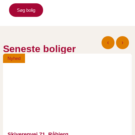
Søg bolig
‹
›
Seneste boliger
Nyhed
Skiverenvej 71, Råbjerg