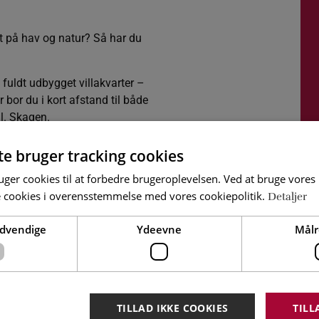
t på hav og natur? Så har du
fuldt udbygget villakvarter –
 bor du i kort afstand til både
l. Skagen.
 skure, mandskabsvogn samt
te bruger tracking cookies
ger cookies til at forbedre brugeroplevelsen. Ved at bruge vore
aturligvis i
e cookies i overensstemmelse med vores cookiepolitik.
Detaljer
dkendes af Frederikshavn
ødvendige
Ydeevne
Målr
 eget hjem i en af Danmarks
TILLAD IKKE COOKIES
TILL