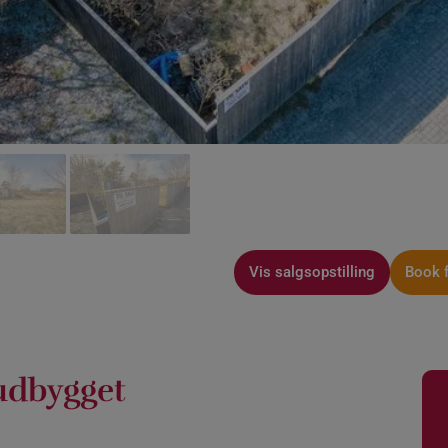
Vis salgsopstilling
Book 
 udbygget