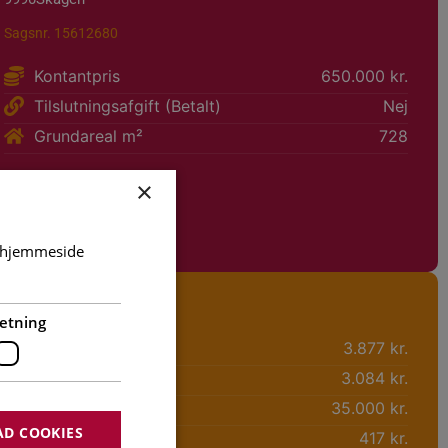
Sagsnr. 15612680
Kontantpris
650.000 kr.
Tilslutningsafgift (Betalt)
Nej
Grundareal m²
728
×
Faciliteter
Grund:
s hjemmeside
Økonomi
etning
Brutto ex. ejerudgifter
3.877 kr.
Netto ex. ejerudgifter
3.084 kr.
Udbetaling
35.000 kr.
AD COOKIES
Ejerudgifter pr. mdr
417 kr.