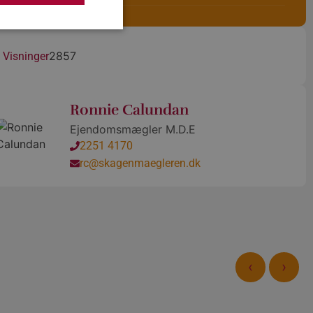
2857
Visninger
den kan ikke bruges
Ronnie Calundan
Ejendomsmægler M.D.E
en til at huske
2251 4170
ødvendigt, at
.
rc@skagenmaegleren.dk
Analytics, ifølge
odningshastigheden
inger om, hvordan
bsteder med høj
lutbrugeren måtte
‹
›
ortsætte
såsom realtidstilbud
 Analytics - som er