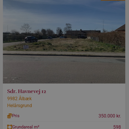
_ga_2E6ZMVBWVQ
_gid
_ga_J87DXFVBD4
Sdr. Havnevej 12
9982 Ålbæk
Helårsgrund
350.000 kr.
Pris
598
Grundareal m²