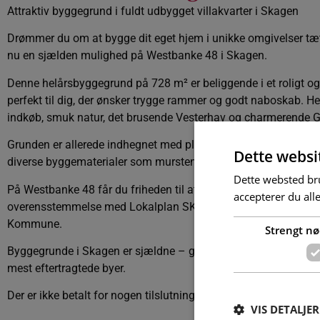
Attraktiv byggegrund i fuldt udbygget villakvarter i Skagen
Drømmer du om at bygge dit eget hjem i unikke omgivelser tæ
nu en sjælden mulighed på Westbanke 48 i Skagen.
Denne helårsbyggegrund på 728 m² er beliggende i et roligt og 
perfekt til dig, der ønsker trygge rammer og godt naboskab. Her
indkøb, smuk natur, det brusende Vesterhav og charmerende G
Grunden er allerede indhegnet med plankeværk og derudover
Dette websi
diverse byggematerialer som mursten og tegl – alt medfølger.
Dette websted bru
På Westbanke 48 får du friheden til at opføre dit drømmehus, n
accepterer du all
overensstemmelse med Lokalplan SKA.129-B.58, som skal go
Kommune.
Strengt n
Byggegrunde i Skagen er sjældne – grib chancen, og skab dit
mest eftertragtede byer.
Der er ikke betalt for nogen tilslutningsafgifter.
VIS DETALJER