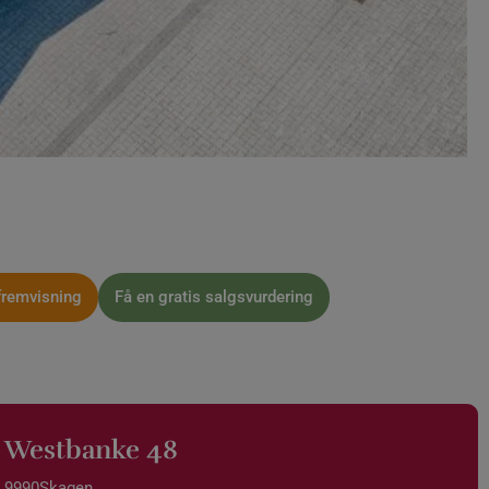
fremvisning
Få en gratis salgsvurdering
Westbanke 48
9990
Skagen