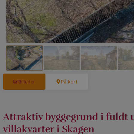
Billeder
På kort
Attraktiv byggegrund i fuldt
villakvarter i Skagen